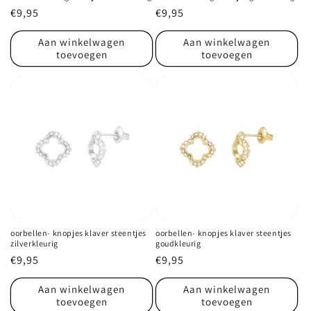
Normale
€9,95
Normale
€9,95
prijs
prijs
Aan winkelwagen
Aan winkelwagen
toevoegen
toevoegen
oorbellen- knopjes klaver steentjes
oorbellen- knopjes klaver steentjes
zilverkleurig
goudkleurig
Normale
€9,95
Normale
€9,95
prijs
prijs
Aan winkelwagen
Aan winkelwagen
toevoegen
toevoegen