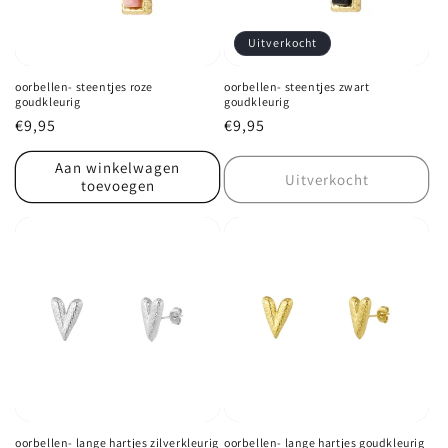
Uitverkocht
oorbellen- steentjes roze
oorbellen- steentjes zwart
goudkleurig
goudkleurig
Normale
€9,95
Normale
€9,95
prijs
prijs
Aan winkelwagen
Uitverkocht
toevoegen
oorbellen- lange hartjes zilverkleurig
oorbellen- lange hartjes goudkleurig