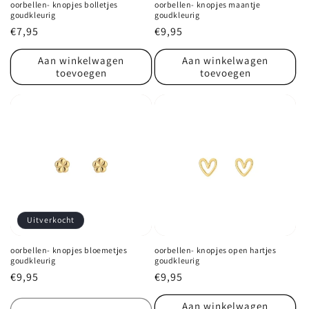
oorbellen- knopjes bolletjes
oorbellen- knopjes maantje
goudkleurig
goudkleurig
Normale
€7,95
Normale
€9,95
prijs
prijs
Aan winkelwagen
Aan winkelwagen
toevoegen
toevoegen
Uitverkocht
oorbellen- knopjes bloemetjes
oorbellen- knopjes open hartjes
goudkleurig
goudkleurig
Normale
€9,95
Normale
€9,95
prijs
prijs
Aan winkelwagen