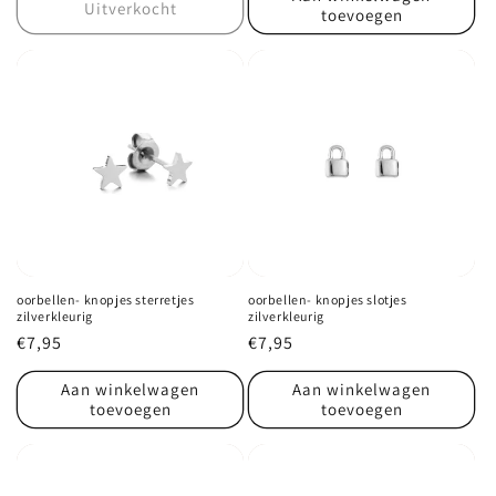
Uitverkocht
toevoegen
oorbellen- knopjes sterretjes
oorbellen- knopjes slotjes
zilverkleurig
zilverkleurig
Normale
€7,95
Normale
€7,95
prijs
prijs
Aan winkelwagen
Aan winkelwagen
toevoegen
toevoegen