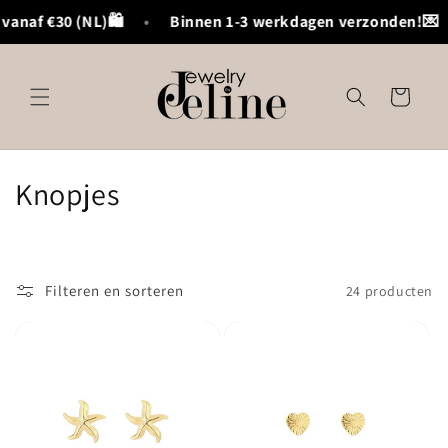
Meteen
naf €30 (NL)🛍️
•
Binnen 1-3 werkdagen verzonden!💌
naar de
content
Winkelwagen
C
Knopjes
o
l
Filteren en sorteren
24 producten
l
e
c
t