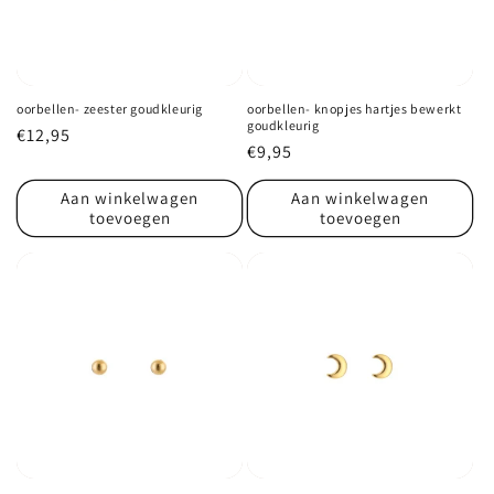
i
e
:
oorbellen- zeester goudkleurig
oorbellen- knopjes hartjes bewerkt
goudkleurig
Normale
€12,95
Normale
€9,95
prijs
prijs
Aan winkelwagen
Aan winkelwagen
toevoegen
toevoegen