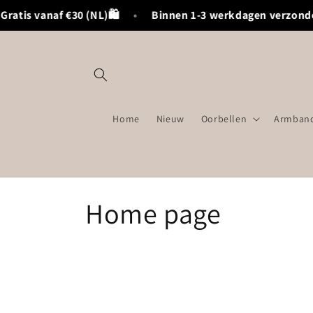
Meteen
atis vanaf €30 (NL)🛍️
•
Binnen 1-3 werkdagen verzonde
naar de
content
Home
Nieuw
Oorbellen
Armband
C
Home page
o
l