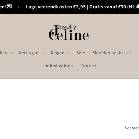
n!💌
•
Lage verzendkosten €2,95 | Gratis vanaf €30 (NL)🛍️
jes
Kettingen
Ringen
Sale
Sieraden pakketjes
Limited edition
Contact
Sorteer