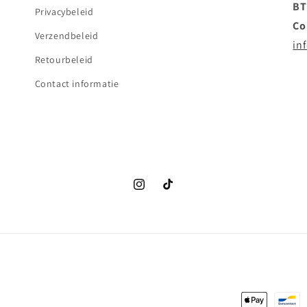
BT
Privacybeleid
Co
Verzendbeleid
in
Retourbeleid
Contact informatie
Instagram
TikTok
Betaalmetho