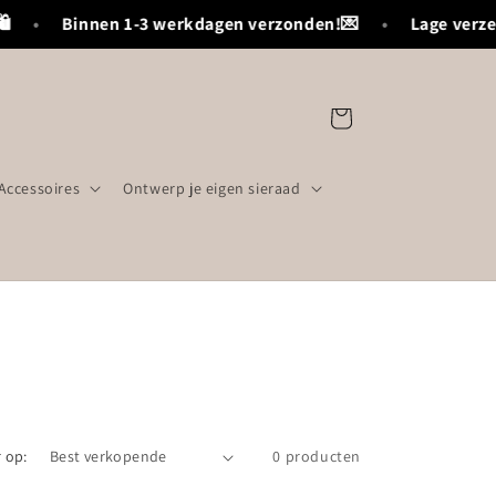
•
Binnen 1-3 werkdagen verzonden!💌
•
Lage verzend
Winkelwagen
Accessoires
Ontwerp je eigen sieraad
 op:
0 producten