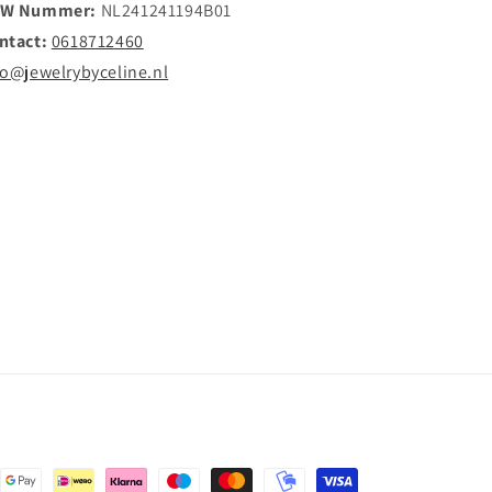
W Nummer:
NL241241194B01
ntact:
0618712460
fo@jewelrybyceline.nl
den