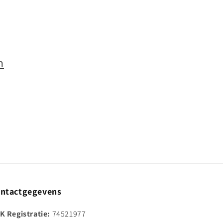
n
ntactgegevens
K Registratie:
74521977