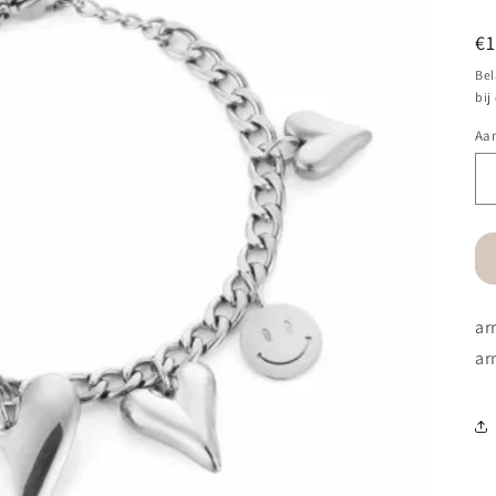
N
€1
pr
Bel
bij
Aan
Aa
ar
ar