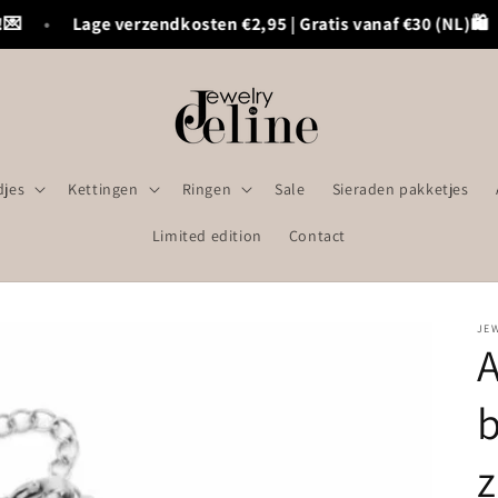

•
Lage verzendkosten €2,95 | Gratis vanaf €30 (NL)🛍️
jes
Kettingen
Ringen
Sale
Sieraden pakketjes
Limited edition
Contact
JE
b
z