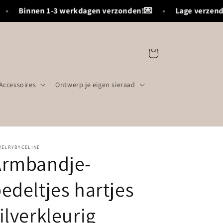
•
Binnen 1-3 werkdagen verzonden!💌
•
Lage verzendko
Winkelwagen
Accessoires
Ontwerp je eigen sieraad
WELRYBYCELINE
Armbandje-
edeltjes hartjes
ilverkleurig