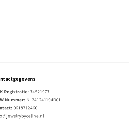
ntactgegevens
K Registratie:
74521977
W Nummer:
NL241241194B01
ntact:
0618712460
fo@jewelrybyceline.nl