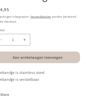
ormale
4,95
ijs
astingen inbegrepen.
Verzendkosten
worden berekend
 de checkout.
tal
ntal
Aantal
Aantal
verlagen
verhogen
voor
voor
Armbandje-
Armbandje-
Aan winkelwagen toevoegen
bedeltjes
bedeltjes
hartjes
hartjes
mbandje is stainless steel
zilverkleurig
zilverkleurig
mbandje is verstelbaar
Share