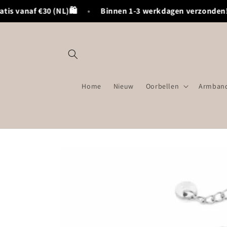
Meteen
is vanaf €30 (NL)🛍️
•
Binnen 1-3 werkdagen verzonden!
naar de
content
Home
Nieuw
Oorbellen
Armband
Ga direct naar
productinformatie