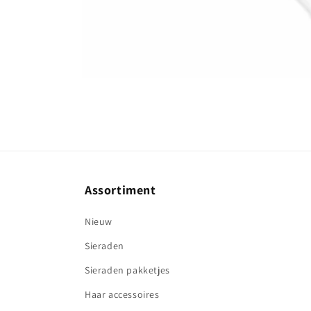
Media
1
openen
in
modaal
Assortiment
Nieuw
Sieraden
Sieraden pakketjes
Haar accessoires