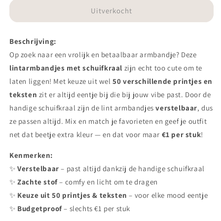
voor
voor
Armbandje-
Armbandje-
Uitverkocht
festival
festival
amour
amour
Beschrijving:
paars
paars
Op zoek naar een vrolijk en betaalbaar armbandje? Deze
lintarmbandjes met schuifkraal
zijn echt too cute om te
laten liggen! Met keuze uit wel
50 verschillende printjes en
teksten
zit er altijd eentje bij die bij jouw vibe past. Door de
handige schuifkraal zijn de lint armbandjes
verstelbaar
, dus
ze passen altijd. Mix en match je favorieten en geef je outfit
net dat beetje extra kleur — en dat voor maar
€1 per stuk
!
Kenmerken:
✨
Verstelbaar
– past altijd dankzij de handige schuifkraal
✨
Zachte stof
– comfy en licht om te dragen
✨
Keuze uit 50 printjes & teksten
– voor elke mood eentje
✨
Budgetproof
– slechts €1 per stuk