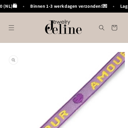
Meteen
 (NL)🛍️
•
Binnen 1-3 werkdagen verzonden!💌
•
Lage
naar de
content
Winkelwagen
Ga direct naar
productinformatie