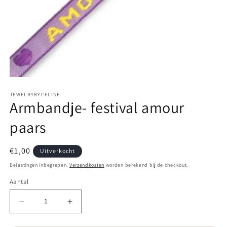
Media
1
JEWELRYBYCELINE
openen
Armbandje- festival amour
in
modaal
paars
Normale
€1,00
Uitverkocht
prijs
Belastingen inbegrepen.
Verzendkosten
worden berekend bij de checkout.
Aantal
Aantal
Aantal
Aantal
verlagen
verhogen