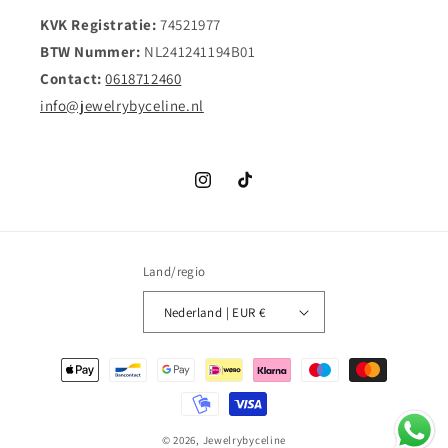
KVK Registratie:
74521977
BTW Nummer:
NL241241194B01
Contact:
0618712460
info@jewelrybyceline.nl
Instagram
TikTok
Land/regio
Nederland | EUR €
Betaalmethoden
© 2026,
Jewelrybyceline