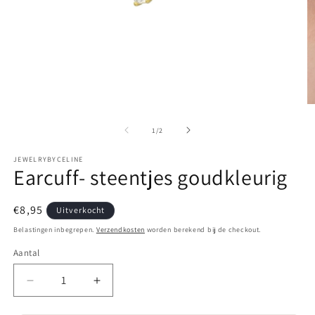
Media
M
1
2
openen
o
van
1
/
2
in
in
modaal
m
JEWELRYBYCELINE
Earcuff- steentjes goudkleurig
Normale
€8,95
Uitverkocht
prijs
Belastingen inbegrepen.
Verzendkosten
worden berekend bij de checkout.
Aantal
Aantal
Aantal
Aantal
verlagen
verhogen