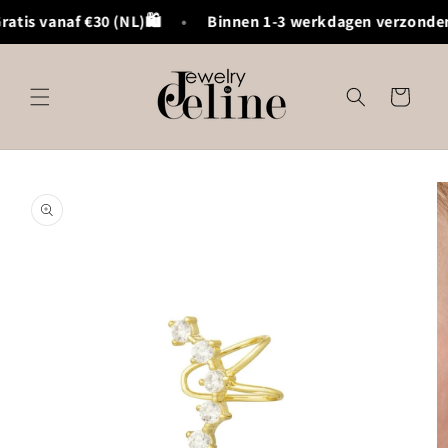
Meteen
atis vanaf €30 (NL)🛍️
•
Binnen 1-3 werkdagen verzonden
naar de
content
Winkelwagen
Ga direct naar
productinformatie