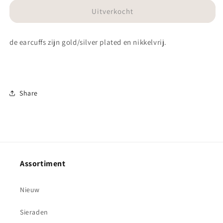
voor
voor
Earcuff-
Earcuff-
Uitverkocht
steentjes
steentjes
goudkleurig
goudkleurig
de earcuffs zijn gold/silver plated en nikkelvrij.
Share
Assortiment
Nieuw
Sieraden