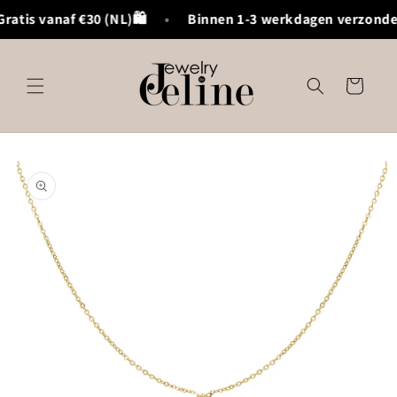
Meteen
atis vanaf €30 (NL)🛍️
•
Binnen 1-3 werkdagen verzonde
naar de
content
Winkelwagen
Ga direct naar
productinformatie