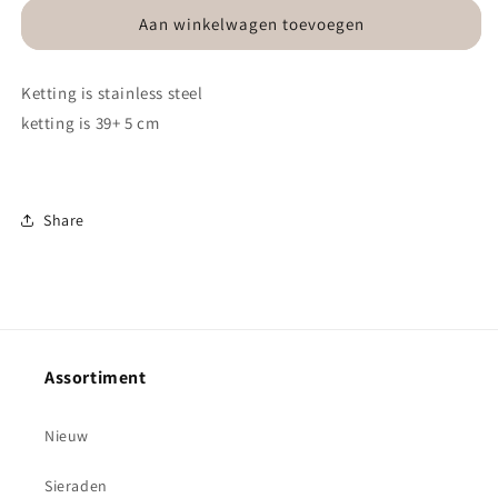
voor
voor
Ketting-
Ketting-
Aan winkelwagen toevoegen
slotje
slotje
sleuteltje
sleuteltje
Ketting is stainless steel
groen
groen
goudkleurig
goudkleurig
ketting is 39+ 5 cm
Share
Assortiment
Nieuw
Sieraden